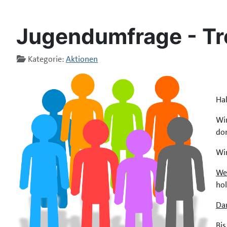
Jugendumfrage - Tr
Details
Kategorie:
Aktionen
Ha
Wir
dor
Wir
Wen
hol
Da
Bis