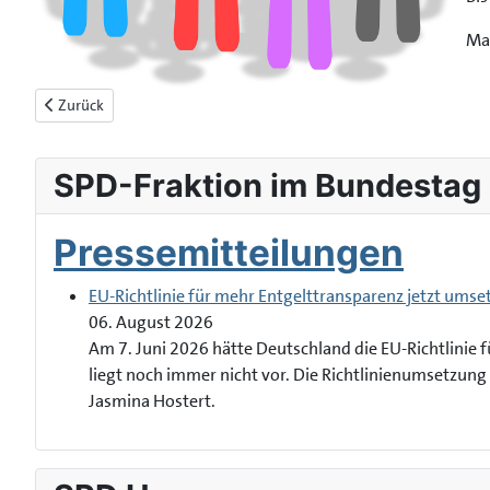
Ma
Vorheriger Beitrag: SPD-Jugendumfrage : Ergebnisse und neue Idee
Zurück
SPD-Fraktion im Bundestag
Pressemitteilungen
EU-Richtlinie für mehr Entgelttransparenz jetzt umse
06. August 2026
Am 7. Juni 2026 hätte Deutschland die EU-Richtlinie 
liegt noch immer nicht vor. Die Richtlinienumsetzung 
Jasmina Hostert.