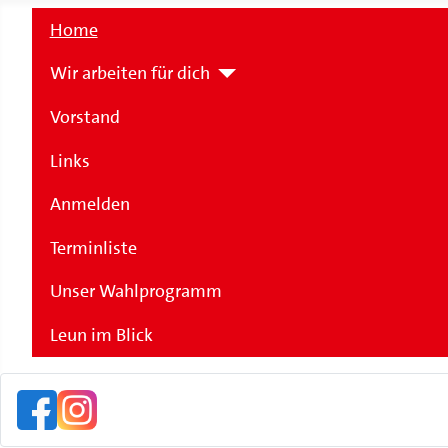
Home
Wir arbeiten für dich
Vorstand
Links
Anmelden
Terminliste
Unser Wahlprogramm
Leun im Blick