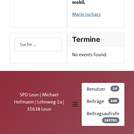
mobil.
Marie Juchacz
Termine
Suchen
No events found.
Benutzer
14
SPD Leun | Michael
Beiträge
148
Hofmann | Lehnweg 1a |
35638 Leun
Beitragsaufrufe
183791