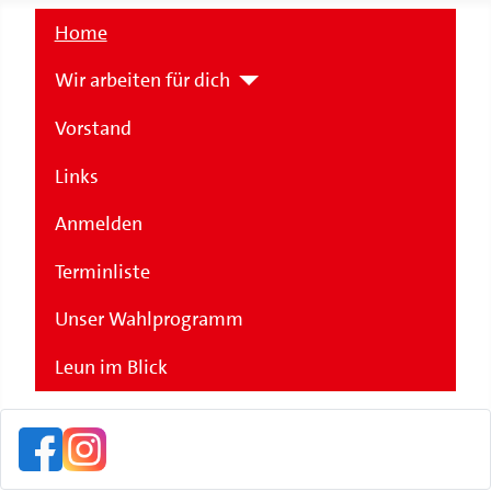
Home
Wir arbeiten für dich
Vorstand
Links
Anmelden
Terminliste
Unser Wahlprogramm
Leun im Blick