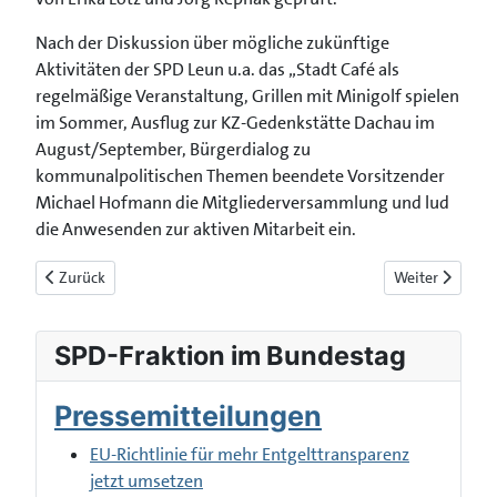
Nach der Diskussion über mögliche zukünftige
Aktivitäten der SPD Leun u.a. das „Stadt Café als
regelmäßige Veranstaltung, Grillen mit Minigolf spielen
im Sommer, Ausflug zur KZ-Gedenkstätte Dachau im
August/September, Bürgerdialog zu
kommunalpolitischen Themen beendete Vorsitzender
Michael Hofmann die Mitgliederversammlung und lud
die Anwesenden zur aktiven Mitarbeit ein.
Vorheriger Beitrag: 101 Jahre (!)
Nächster Beitra
Zurück
Weiter
SPD-Fraktion im Bundestag
Pressemitteilungen
EU-Richtlinie für mehr Entgelttransparenz
jetzt umsetzen