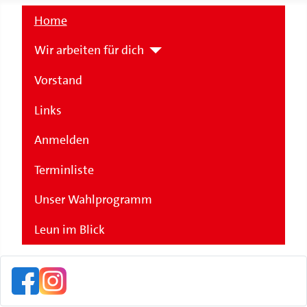
Home
Wir arbeiten für dich
Vorstand
Links
Anmelden
Terminliste
Unser Wahlprogramm
Leun im Blick