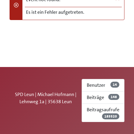
danger
Es ist ein Fehler aufgetreten.
Benutzer
14
SPD Leun | Michael Hofmann |
Beiträge
148
Lehnweg 1a | 35638 Leun
Beitragsaufrufe
183520